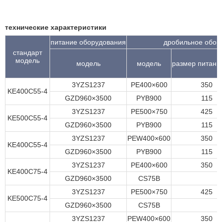
технические характеристики
питание оборудования
дробильное обор
стандарт
модель
модель
модель
размер питан
3YZS1237
PE400×600
350
KE400C55-4
GZD960×3500
PYB900
115
3YZS1237
PE500×750
425
KE500C55-4
GZD960×3500
PYB900
115
3YZS1237
PEW400×600
350
KE400C55-4
GZD960×3500
PYB900
115
3YZS1237
PE400×600
350
KE400C75-4
GZD960×3500
CS75B
3YZS1237
PE500×750
425
KE500C75-4
GZD960×3500
CS75B
3YZS1237
PEW400×600
350