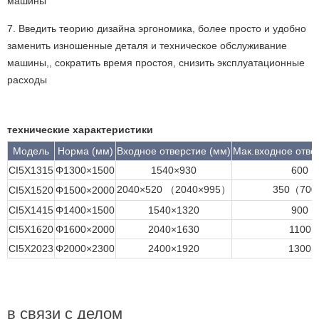
машины
7. Введить теорию дизайна эргономика, более просто и удобно
заменить изношенные деталя и техническое обслуживание
машины,, сократить время простоя, снизить эксплуатационные
расходы
технические характеристики
Модель
Норма (мм)
Входное отверстие (мм)
Мак.входное отве
CI5X1315
Φ1300×1500
1540×930
600
2040×520 （2040×995）
350（70
CI5X1520
Φ1500×2000
CI5X1415
Φ1400×1500
1540×1320
900
CI5X1620
Φ1600×2000
2040×1630
1100
CI5X2023
Φ2000×2300
2400×1920
1300
в связи с делом