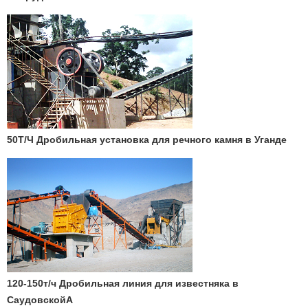
50Т/Ч Дробильная установка для речного камня в Уганде
120-150т/ч Дробильная линия для известняка в
СаудовскойА