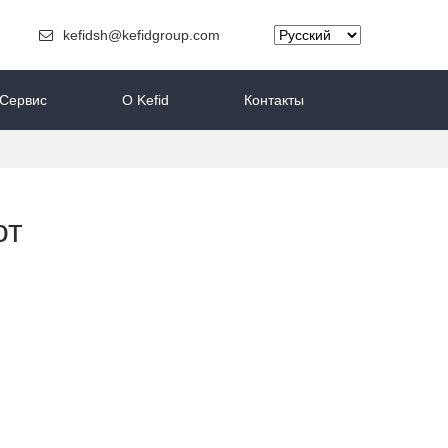
kefidsh@kefidgroup.com
Сервис
O Kefid
Контакты
от