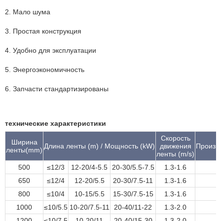
2. Мало шума
3. Простая конструкция
4. Удобно для эксплуатации
5. Энергоэкономичность
6. Запчасти стандартизированы
технические характеристики
Скорость
Ширина
Длина ленты (m) / Мощность (kW)
движения
Произво
ленты(mm)
ленты (m/s)
500
≤12/3
12-20/4-5.5
20-30/5.5-7.5
1.3-1.6
650
≤12/4
12-20/5.5
20-30/7.5-11
1.3-1.6
800
≤10/4
10-15/5.5
15-30/7.5-15
1.3-1.6
1000
≤10/5.5
10-20/7.5-11
20-40/11-22
1.3-2.0
1200
≤10/7.5
10-20/11
20-40/15-30
1.3-2.0