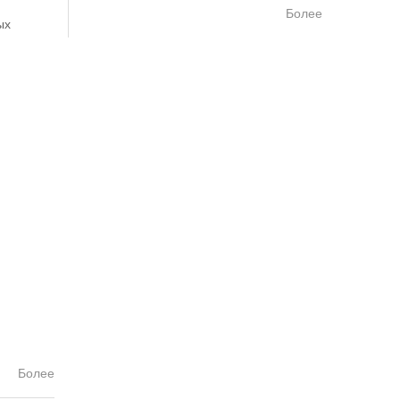
Более
ых
Более