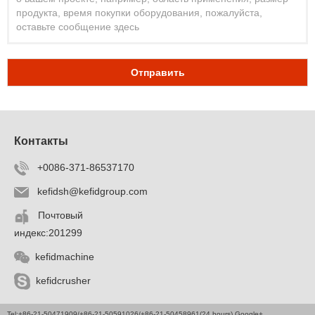
Отправить
Контакты
+0086-371-86537170
kefidsh@kefidgroup.com
Почтовый
индекс:201299
kefidmachine
kefidcrusher
Tel:+86-21-50471909/+86-21-50591026/+86-21-50458961(24 hours) Google+